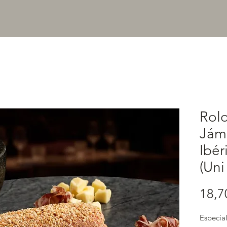
Rolo
Jám
Ibér
(Uni
18,7
Especial