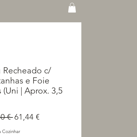
u Recheado c/
anhas e Foie
 (Uni | Aprox. 3,5
Preço
Preço
0 € 
61,44 €
normal
promocional
a Cozinhar