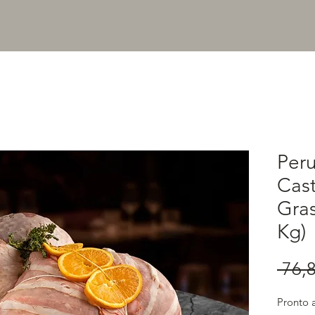
Per
Cast
Gras
Kg)
 76,8
Pronto 