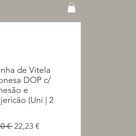
nha de Vitela
onesa DOP c/
mesão e
ericão (Uni | 2
Preço
Preço
0 € 
22,23 €
normal
promocional