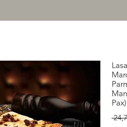
Lasa
Mar
Par
Manj
Pax)
 24,7